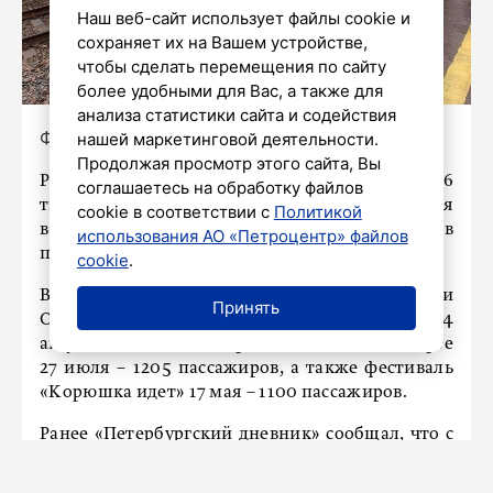
Наш веб-сайт использует файлы cookie и
сохраняет их на Вашем устройстве,
чтобы сделать перемещения по сайту
более удобными для Вас, а также для
анализа статистики сайта и содействия
Фото:
нашей маркетинговой деятельности.
https://t.me/ozdrzd
Продолжая просмотр этого сайта, Вы
Ретропоезд «Лахта» перевез в этом году 8,6
соглашаетесь на обработку файлов
тысячи пассажиров на различные мероприятия
cookie в соответствии с
Политикой
в Петербурге и Ленобласти, сообщили сегодня в
использования АО «Петроцентр» файлов
пресс-службе Октябрьской железной дороги.
cookie
.
В тройку самых популярных маршрутов вошли
Принять
Ораниенбаумский морской фестиваль 24
августа – 1498 пассажиров, День ВМФ в Выборге
27 июля – 1205 пассажиров, а также фестиваль
«Корюшка идет» 17 мая – 1100 пассажиров.
Ранее «Петербургский дневник»
сообщал
, что с
19 сентября пригородные поезда из Санкт-
Петербурга будут ходить по измененному