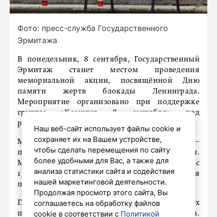
Фото: пресс-служба Государственного
Эрмитажа
В понедельник, 8 сентября, Государственный
Эрмитаж станет местом проведения
мемориальной акции, посвящённой Дню
памяти жертв блокады Ленинграда.
Мероприятие организовано при поддержке
группы «Комитет 8 сентября» под
руководством историка Льва Лурье.
Наш веб-сайт использует файлы cookie и
сохраняет их на Вашем устройстве,
Место проведения памятной церемонии –
чтобы сделать перемещения по сайту
портик с атлантами Нового Эрмитажа (ул.
более удобными для Вас, а также для
Миллионная, 35). В течение четырёх часов, с
анализа статистики сайта и содействия
13:00 до 17:00, будут проводиться чтения
нашей маркетинговой деятельности.
поминальных списков.
Продолжая просмотр этого сайта, Вы
соглашаетесь на обработку файлов
Главная цель акции – увековечение памяти всех
cookie в соответствии с
Политикой
погибших в период блокады Ленинграда.