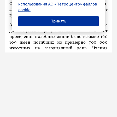
использования АО «Петроцентр» файлов
Организаторы стремятся озвучить каждое имя,
cookie
.
даже если для этого потребуется длительное
время.
Принять
Значимость мероприятия подтверждается уже
достигнутыми результатами: за семь лет
проведения подобных акций было названо 160
109 имён погибших из примерно 700 000
известных на сегодняшний день. Чтения
проводились во дворах жилых домов, школ,
учреждений и на городских площадях.
Принять участие в памятной акции может
любой желающий житель или гость Санкт-
Петербурга. Организаторы приглашают всех,
кто хочет почтить память жертв блокады
Ленинграда, присоединиться к этому важному
мероприятию.
Ранее депутат Вшивцев
напомнил
о вкладе
СССР в капитуляцию Японии.