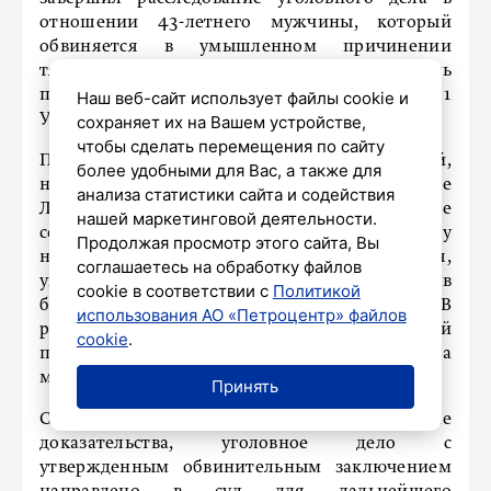
отношении 43-летнего мужчины, который
обвиняется в умышленном причинении
тяжкого вреда здоровью, повлекшем смерть
потерпевшего по неосторожности (ч. 4 ст. 111
Наш веб-сайт использует файлы cookie и
УК РФ).
сохраняет их на Вашем устройстве,
чтобы сделать перемещения по сайту
По данным следствия, 10 июня обвиняемый,
более удобными для Вас, а также для
находясь в квартире в селе Копорье
анализа статистики сайта и содействия
Ломоносовского района Ленобласти, в ходе
нашей маркетинговой деятельности.
ссоры с 34-летним потерпевшим, с которым у
Продолжая просмотр этого сайта, Вы
него были личные неприязненные отношения,
соглашаетесь на обработку файлов
умышленно нанес не менее двух ударов
cookie в соответствии с
Политикой
бейсбольной битой по голове потерпевшего. В
использования АО «Петроцентр» файлов
результате этих действий потерпевший
cookie
.
получил телесные повреждения и скончался на
месте происшествия.
Принять
Следственные органы собрали достаточные
доказательства, уголовное дело с
утвержденным обвинительным заключением