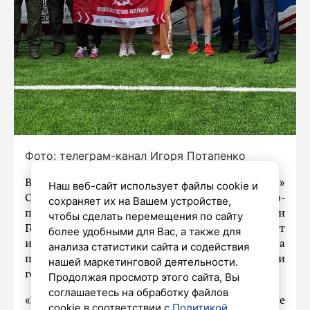
Фото: телеграм-канал Игоря Потапенко
В парке культуры и отдыха «Дубки»
Наш веб-сайт использует файлы cookie и
Сестрорецка прошло физкультурно-
сохраняет их на Вашем устройстве,
патриотическое мероприятие «Забег памяти
чтобы сделать перемещения по сайту
Героев». Вице-губернатор Игорь Потапенко от
более удобными для Вас, а также для
имени губернатора Санкт-Петербурга
анализа статистики сайта и содействия
поприветствовал участников, организаторов и
нашей маркетинговой деятельности.
гостей мероприятия.
Продолжая просмотр этого сайта, Вы
соглашаетесь на обработку файлов
«В год 80-летия Великой Победы это событие
cookie в соответствии с
Политикой