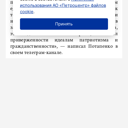
приобретает особый смысл, выступая символом
использования АО «Петроцентр» файлов
единства, мужества и глубокого уважения к
cookie
.
тем, кто отдал жизнь за свободу и
независимость нашей Родины. Ваше участие в
Принять
забеге – это не просто спортивная инициатива,
это дань памяти героям, символ
приверженности идеалам патриотизма и
гражданственности», — написал Потапенко в
своем телеграм-канале.
Километры памяти пробежали участники
более 60 команд, в число которых вошли
представители законодательной и
исполнительной власти, силовых структур и
ветеранских объединений, районов Петербурга
и Ленинградской области, молодёжных
организаций и просто неравнодушных людей.
Ранее
сообщалось
, что более четырех тысяч
человек поучаствовали в «Гонке героев» в
Петербурге.