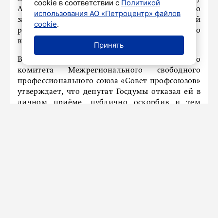
cookie в соответствии с
Политикой
Александры Тищенко к Дмитрию Певцову о
использования АО «Петроцентр» файлов
защите чести, достоинства и деловой
cookie
.
репутации, а также о взыскании морального
вреда, пишет
78.ru
.
Принять
В своем иске председатель родительского
комитета Межрегионального свободного
профессионального союза «Совет профсоюзов»
утверждает, что депутат Госдумы отказал ей в
личном приёме, публично оскорбив и тем
самым причинив нравственные страдания и
душевные переживания.
Подготовка дела к судебному разбирательству
назначена на 15 сентября 2025 года.
Ранее мы писали, что в Петербурге
осудили
мужчину за подготовку к диверсии.
Новости СМИ2