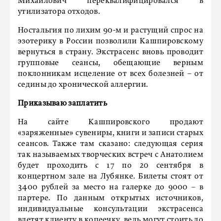
Михайлович переквалифицировался в
утилизатора отходов.
Ностальгия по лихим 90-м и растущий спрос на
эзотерику в России позволили Кашпировскому
вернуться в страну. Экстрасенс вновь проводит
групповые сеансы, обещающие верным
поклонникам исцеление от всех болезней – от
седины до хронической аллергии.
Приказываю заплатить
На сайте Кашпировского продают
«заряженные» сувениры, книги и записи старых
сеансов. Также там сказано: следующая серия
так называемых творческих встреч с Анатолием
будет проходить с 17 по 20 сентября в
концертном зале на Лубянке. Билеты стоят от
3400 рублей за место на галерке до 9000 – в
партере. По данным открытых источников,
индивидуальные консультации экстрасенса
влетят клиенту в копеечку, ведь могут стоить до