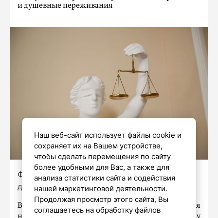
и душевные переживания
Наш веб-сайт использует файлы cookie и
сохраняет их на Вашем устройстве,
чтобы сделать перемещения по сайту
более удобными для Вас, а также для
Фото: Дмитрий Фуфаев / «Петербургский
анализа статистики сайта и содействия
дневник»
нашей маркетинговой деятельности.
Продолжая просмотр этого сайта, Вы
В Тверском районном суде Москвы находится
соглашаетесь на обработку файлов
на рассмотрении гражданское дело по иску