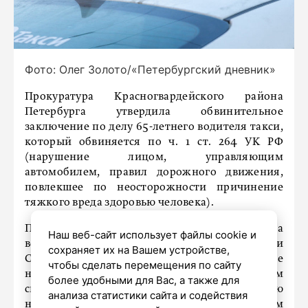
Фото: Олег Золото/«Петербургский дневник»
Прокуратура Красногвардейского района
Петербурга утвердила обвинительное
заключение по делу 65-летнего водителя такси,
который обвиняется по ч. 1 ст. 264 УК РФ
(нарушение лицом, управляющим
автомобилем, правил дорожного движения,
повлекшее по неосторожности причинение
тяжкого вреда здоровью человека).
По версии следствия, 1 сентября 2024 года
Наш веб-сайт использует файлы cookie и
водитель управлял исправным такси марки
сохраняет их на Вашем устройстве,
Chery Arrizo, в котором на заднем сиденье
чтобы сделать перемещения по сайту
находился пассажир. Двигаясь с превышением
более удобными для Вас, а также для
скорости, он проявил преступную
анализа статистики сайта и содействия
невнимательность и на Малоохтинском