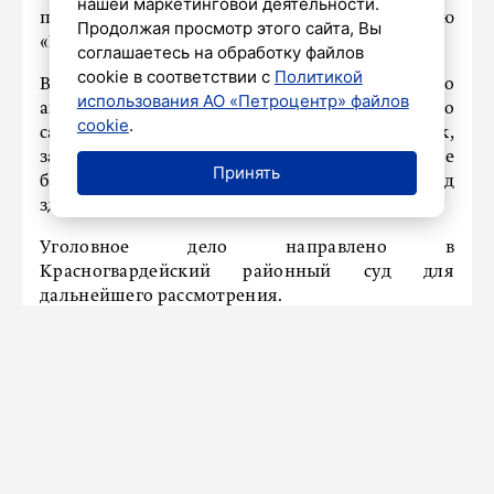
нашей маркетинговой деятельности.
проспекте у дома 8 врезался в стоявшую
Продолжая просмотр этого сайта, Вы
«Газель», заполненную мешками с мусором.
соглашаетесь на обработку файлов
cookie в соответствии с
Политикой
В результате аварии передняя часть легкового
использования АО «Петроцентр» файлов
автомобиля была сильно повреждена, однако
cookie
.
сам водитель не пострадал. Молодой человек,
заказавший такси, получил травмы, которые
Принять
были квалифицированы как тяжкий вред
здоровью.
Уголовное дело направлено в
Красногвардейский районный суд для
дальнейшего рассмотрения.
НАШ ГОРОД
AI-помощник начал работу в МФЦ
Петербурга для иностранцев
8 августа 2025