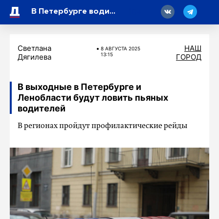
18
В Петербурге водитель такси врезался в «Газель», заполненную мешками с мусором
Светлана
НАШ
8 АВГУСТА 2025
13:15
Дягилева
ГОРОД
В выходные в Петербурге и
Ленобласти будут ловить пьяных
водителей
В регионах пройдут профилактические рейды