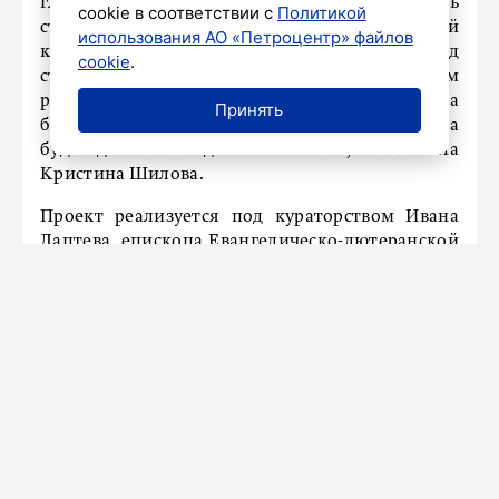
глубокие ямы и т. д. Мы планируем укрепить
cookie в соответствии с
Политикой
стены кирхи, поставить леса и возвести над ней
использования АО «Петроцентр» файлов
кровлю – но не сплошную, а козырек над
cookie
.
стенами, для их защиты от осадков. При этом
руины останутся открытыми для посещения, а
Принять
благодаря несплошной кровле в кирхе всегда
будет достаточно дневного света», – пояснила
Кристина Шилова.
Проект реализуется под кураторством Ивана
Лаптева, епископа Евангелическо-лютеранской
церкви Ингрии.
«Он сам родом из Волосовского района и очень
вовлечен в вопрос сохранения исторического
наследия церкви. Наш епископ полностью
поддержал проект восстановления Белой
кирхи, и без его благословения все это было бы,
конечно, просто невозможно», – заключила
Кристина Шилова. Напомним, сейчас у
Евангелическо-лютеранской церкви Ингрии