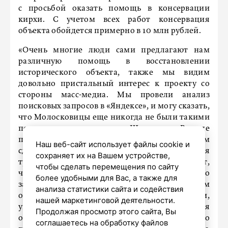
с просьбой оказать помощь в консервации
кирхи. С учетом всех работ консервация
объекта обойдется примерно в 10 млн рублей.
«Очень многие люди сами предлагают нам
различную помощь в восстановлении
исторического объекта, также мы видим
довольно пристальный интерес к проекту со
стороны масс-медиа. Мы провели анализ
поисковых запросов в «Яндексе», и могу сказать,
что Молосковицы еще никогда не были такими
популярными, – указала Шилова. – В ходе
противоаварийных работ мы планируем
Наш веб-сайт использует файлы cookie и
сделать здание безопасным для посещения
сохраняет их на Вашем устройстве,
туристами. А также произведем ряд работ,
чтобы сделать перемещения по сайту
чтобы оно перестало разрушаться. Нам нужно
более удобными для Вас, а также для
зафиксировать здание в том виде, в котором
анализа статистики сайта и содействия
оно существует сейчас – расчистка территории,
нашей маркетинговой деятельности.
укрепление кладки. Сейчас там территория
Продолжая просмотр этого сайта, Вы
очень неровная: где-то обвалы стен, где-то
соглашаетесь на обработку файлов