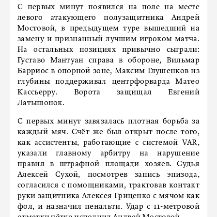
С первых минут появился на поле на месте
левого атакующего полузащитника Андрей
Мостовой, в предыдущем туре вышедший на
замену и признанный лучшим игроком матча.
На остальных позициях привычно сыграли:
Густаво Мантуан справа в обороне, Вильмар
Барриос в опорной зоне, Максим Глушенков из
глубины поддерживал центрфорварда Матео
Кассьерру. Ворота защищал Евгений
Латышонок.
С первых минут завязалась плотная борьба за
каждый мяч. Счёт же был открыт после того,
как ассистенты, работающие с системой VAR,
указали главному арбитру на нарушение
правил в штрафной площади хозяев. Судья
Алексей Сухой, посмотрев запись эпизода,
согласился с помощниками, трактовав контакт
руки защитника Алексея Гриценко с мячом как
фол, и назначил пенальти. Удар с 11-метровой