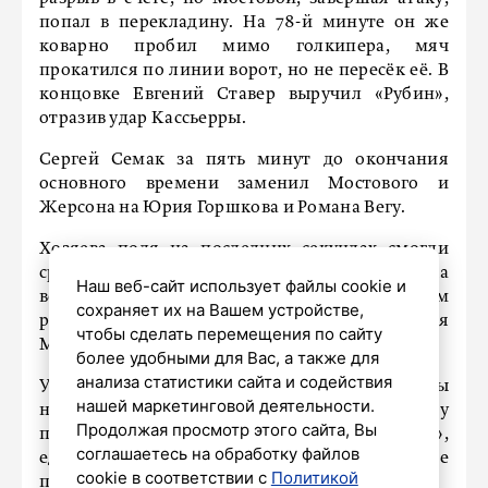
попал в перекладину. На 78-й минуте он же
коварно пробил мимо голкипера, мяч
прокатился по линии ворот, но не пересёк её. В
концовке Евгений Ставер выручил «Рубин»,
отразив удар Кассьерры.
Сергей Семак за пять минут до окончания
основного времени заменил Мостового и
Жерсона на Юрия Горшкова и Романа Вегу.
Хозяева поля на последних секундах смогли
сравнять счёт. У ворот Евгения Латышонка
Наш веб-сайт использует файлы cookie и
возникла сутолока после заброса мяча, и самым
сохраняет их на Вашем устройстве,
расторопным в этой кутерьме оказался
чтобы сделать перемещения по сайту
Мирлинд Даку – 2:2.
более удобными для Вас, а также для
анализа статистики сайта и содействия
Упустив победу, команда из Северной столицы
нашей маркетинговой деятельности.
набрала четыре очка и вошла в группу
Продолжая просмотр этого сайта, Вы
преследователей «Локомотива»,
соглашаетесь на обработку файлов
единственного, кому удалось одержать две
cookie в соответствии с
Политикой
победы на старте.