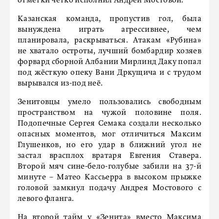
отметки чётко исполнил Андрей Мостовой.
Казанская команда, пропустив гол, была
вынуждена играть агрессивнее, чем
планировала, раскрываться. Атакам «Рубина»
не хватало остроты, лучший бомбардир хозяев
форвард сборной Албании Мирлинд Даку попал
под жёсткую опеку Вани Дркущича и с трудом
вырывался из-под неё.
Зенитовцы умело пользовались свободным
пространством на чужой половине поля.
Подопечные Сергея Семака создали несколько
опасных моментов, мог отличиться Максим
Глушенков, но его удар в ближний угол не
застал врасплох вратаря Евгения Ставера.
Второй мяч сине-бело-голубые забили на 37-й
минуте – Матео Кассьерра в высоком прыжке
головой замкнул подачу Андрея Мостового с
левого фланга.
На второй тайм у «Зенита» вместо Максима