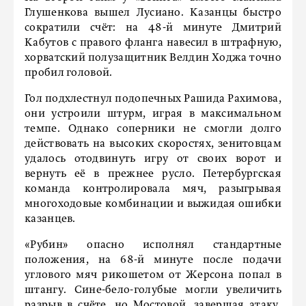
Глушенкова вышел Лусиано. Казанцы быстро
сократили счёт: на 48-й минуте Дмитрий
Кабутов с правого фланга навесил в штрафную,
хорватский полузащитник Велдин Ходжа точно
пробил головой.
Гол подхлестнул подопечных Рашида Рахимова,
они устроили штурм, играя в максимальном
темпе. Однако соперники не смогли долго
действовать на высоких скоростях, зенитовцам
удалось отодвинуть игру от своих ворот и
вернуть её в прежнее русло. Петербургская
команда контролировала мяч, разыгрывая
многоходовые комбинации и выжидая ошибки
казанцев.
«Рубин» опасно исполнял стандартные
положения, на 68-й минуте после подачи
углового мяч рикошетом от Жерсона попал в
штангу. Сине-бело-голубые могли увеличить
разрыв в счёте, но Мостовой, завершая атаку,