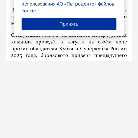
использования АО «Петроцентр» файлов
В среду, 30 июля, «Зенит» стартует на
cookie
.
групповом этапе «Пути РПЛ» Кубка России
Принять
матчем в Грозном с «Ахматом».
Следующий матч в чемпионате петербургская
команда проведёт 3 августа на своём поле
против обладателя Кубка и Суперкубка России
2025 года, бронзового призёра предыдущего
чемпионата, одного из принципиальных
соперников – ЦСКА.
Главное за день в Петербурге 27
июля: «Морская почта», визит
Владимира Путина в Северную
столицу, День ВМФ