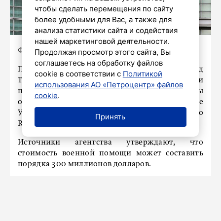
чтобы сделать перемещения по сайту
более удобными для Вас, а также для
анализа статистики сайта и содействия
нашей маркетинговой деятельности.
Фото: Yuri Gripas/ТАСС
Продолжая просмотр этого сайта, Вы
соглашаетесь на обработку файлов
Президент Соединенных Штатов Дональд
cookie в соответствии с
Политикой
Трамп впервые воспользуется своими
использования АО «Петроцентр» файлов
президентскими полномочиями, чтобы
cookie
.
отправить дополнительное вооружение
Украине, сообщает информационное агентство
Принять
Reuters.
Источники агентства утверждают, что
стоимость военной помощи может составить
порядка 300 миллионов долларов.
Пакет помощи может включать ракеты Patriot и
наступательные ракеты средней дальности,
однако точный перечень пока не определен,
говорится в материале.