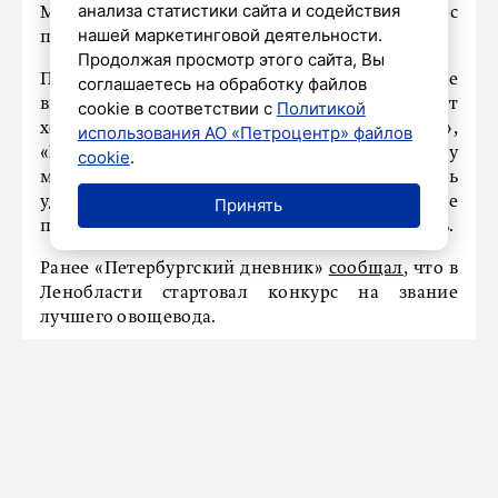
анализа статистики сайта и содействия
Минсельхоз РФ на федеральный конкурс
нашей маркетинговой деятельности.
проектную документацию по 21 объекту».
Продолжая просмотр этого сайта, Вы
План по гидромелиорации этого года уже
соглашаетесь на обработку файлов
выполнен на 44 процента, работы ведут
cookie в соответствии с
Политикой
хозяйства «Остроговицы», «Осничевский»,
использования АО «Петроцентр» файлов
«Подворье Портовое». По объёму
cookie
.
мелиорированных угодий Ленобласть
удерживает вторую позицию в стране: в регионе
Принять
порядка 350 тысяч гектаров осушенных земель.
Ранее «Петербургский дневник»
сообщал
, что в
Ленобласти стартовал конкурс на звание
лучшего овощевода.
ПРОИСШЕСТВИЯ
Во Всеволожском районе мужчине
предъявлено обвинение в убийстве
2 июля 2025