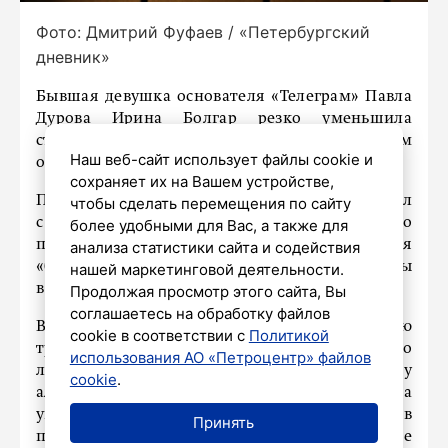
Фото: Дмитрий Фуфаев / «Петербургский
дневник»
Бывшая девушка основателя «Телеграм» Павла
Дурова Ирина Болгар резко уменьшила
стоимость своей квартиры на Васильевском
Наш веб-сайт использует файлы cookie и
острове в Петербурге.
сохраняет их на Вашем устройстве,
По данным телеграм-канала SHOT, ценник упал
чтобы сделать перемещения по сайту
с 18 млн до 15,5 млн рублей, потому что
более удобными для Вас, а также для
потенциальным собственникам не нравятся
анализа статистики сайта и содействия
«бабушкин ремонт» и обшарпанные стены
нашей маркетинговой деятельности.
в «трешке».
Продолжая просмотр этого сайта, Вы
соглашаетесь на обработку файлов
В октябре Болгар, называющая себя матерью
cookie в соответствии с
Политикой
троих детей Павла Дурова, заявила, что его
использования АО «Петроцентр» файлов
лишили родительских прав за неуплату
cookie
.
алиментов. О том, что женщина подала
уголовный иск в Швейцарии против
Принять
предпринимателя, стало известно в конце