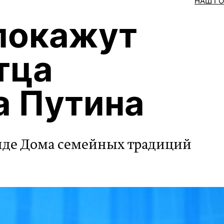
НАШ Г
покажут
тца
а Путина
енде Дома семейных традиций