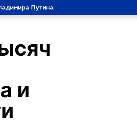
ладимира Путина
тысяч
а и
ти