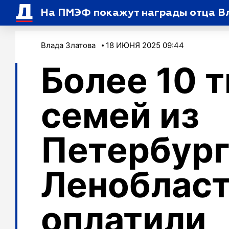
На ПМЭФ покажут награды отца В
Влада Златова
18 ИЮНЯ 2025 09:44
Более 10 
семей из
Петербург
Леноблас
оплатили