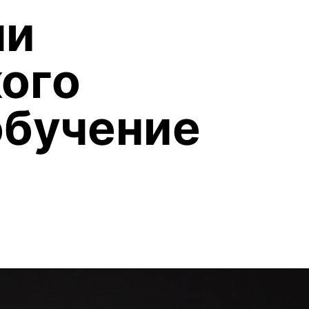
ми
ого
обучение