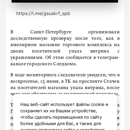
https://t.me/gsuskrf_spb
В Санкт-Петербурге организовали
доследственную проверку после того, как в
ювелирном магазине торгового комплекса на
двоих посетителей упала витрина с
украшениями. Об этом сообщается в телеграм-
канале городского Следкома.
В ходе мониторинга следователи увидели, что в
воскресенье, 15 июня, в ТК на проспекте Стачек
на посетителей магазина упала витрина, после
чего они обратились за медицинской помощью.
Наш веб-сайт использует файлы cookie и
Теперь следственный отдел Кировского района
сохраняет их на Вашем устройстве,
ГСУ СК России по городу Санкт-Петербургу
чтобы сделать перемещения по сайту
проводит мероприятия для выявления
более удобными для Вас, а также для
признаков преступления по статье «Оказание
анализа статистики сайта и содействия