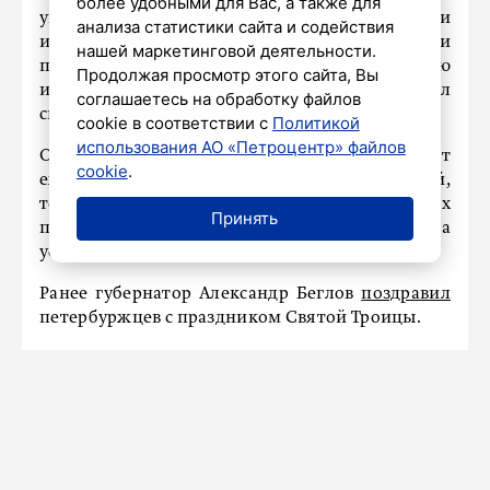
более удобными для Вас, а также для
умеют совмещать качество и стиль, опыт и
анализа статистики сайта и содействия
инновации. Выпускают высококлассную и
нашей маркетинговой деятельности.
привлекательную продукцию – востребованную
Продолжая просмотр этого сайта, Вы
и у нас, и за пределами страны», – написал
соглашаетесь на обработку файлов
спикер ЗакСа в своем телеграм-канале.
cookie в соответствии с
Политикой
использования АО «Петроцентр» файлов
Он отметил, что за этими успехами стоит
cookie
.
ежедневный труд закройщиков, швей,
технологов, механиков и многих
Принять
профессионалов. Бельский поблагодарил их за
усердие.
Ранее губернатор Александр Беглов
поздравил
петербуржцев с праздником Святой Троицы.
ПРОИСШЕСТВИЯ
В Ленобласти проводится
проверка информации о гибели
рыбы в реках Войтоловка и Мга