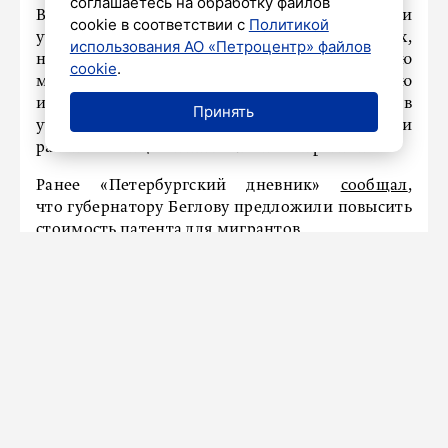
соглашаетесь на обработку файлов
В этом году более 33 тысяч человек приняли
cookie в соответствии с
Политикой
участие в 536 городских мероприятиях,
использования АО «Петроцентр» файлов
направленных на гармонизацию
cookie
.
межнациональных отношений и адаптацию
иностранцев. Более 60 НКО и казачьих обществ
Принять
участвуют в оказании гуманитарной помощи
раненым бойцам и жителям новых регионов.
Ранее «Петербургский дневник»
сообщал
,
что губернатору Беглову предложили повысить
стоимость патента для мигрантов.
КУЛЬТУРА
В Выборге состоится юбилейный
фестиваль «Культурный Выборг.
Адаптация»
10 июня 2025