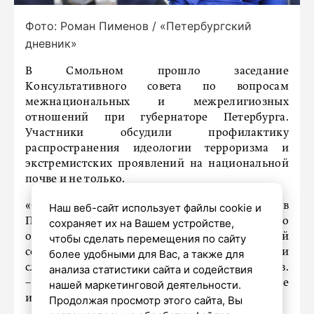
Фото: Роман Пименов / «Петербургский
дневник»
В Смольном прошло заседание
Консультативного совета по вопросам
межнациональных и межрелигиозных
отношений при губернаторе Петербурга.
Участники обсудили профилактику
распространения идеологии терроризма и
экстремистских проявлений на национальной
почве и не только.
«Стабильная миграционная ситуация в
Наш веб-сайт использует файлы cookie и
Петербурге – результат нашего бережного
сохраняет их на Вашем устройстве,
отношения к традициям, постоянной
чтобы сделать перемещения по сайту
совместной работы городских ведомств и
более удобными для Вас, а также для
служб, – отметил губернатор Александр Беглов.
анализа статистики сайта и содействия
– Мы продолжим укреплять взаимопонимание
нашей маркетинговой деятельности.
и уважение между всеми народами».
Продолжая просмотр этого сайта, Вы