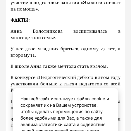
участие в подготовке занятия «Экологи спешат
на помощь».
ФАКТЫ:
Анна Болотникова воспитывалась в
многодетной семье.
У нее двое младших братьев, одному 27 лет, а
второму 11.
В школе Анна также мечтала стать врачом.
В конкурсе «Педагогический дебют» в этом году
участвовали больше 2 тысяч педагогов со всей
России.
Наш веб-сайт использует файлы cookie и
Петербург на очном туре конкурса
сохраняет их на Вашем устройстве,
представляли 24 педагога.
чтобы сделать перемещения по сайту
более удобными для Вас, а также для
9 петербургских педагогов стали победителями
анализа статистики сайта и содействия
«Педагогического дебюта».
нашей маркетинговой деятельности.