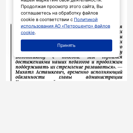
Продолжая просмотр этого сайта, Вы
соглашаетесь на обработку файлов
cookie в соответствии с
Политикой
использования АО «Петроцентр» файлов
«В Калининском районе созданы все условия для
cookie
.
профессионального роста педагогических
кадров. Ежегодно педагоги и воспитатели
становятся победителями профессиональных
Принять
конкурсов. Поздравляю детский сад № 52 и его
молодого воспитателя Анну Владимировну
Болотникову с победой. Мы гордимся
достижениями наших педагогов и продолжим
поддерживать их стремление развиваться».
—
Михатл Асташкевич, временно исполняющий
обязанности главы администрации
Калининского района
НАШ ГОРОД
Стало известно, принимают ли
компании Петербурга на работу
родственников сотрудников
19 мая 2025