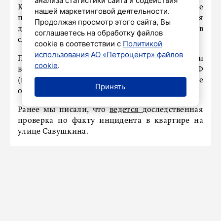
анализа статистики сайта и содействия
Красносельского района, который также
нашей маркетинговой деятельности.
получал взятки от этого же человека. 6 мая
Продолжая просмотр этого сайта, Вы
данный сотрудник был задержан и доставлен в
соглашаетесь на обработку файлов
следственные органы.
cookie в соответствии с
Политикой
использования АО «Петроцентр» файлов
По материалам полицейской проверки
cookie
.
возбуждено уголовное дело по статье 290 УК РФ
(получение взятки). Проводятся дальнейшие
Принять
оперативно-следственные мероприятия.
Ранее мы писали, что
ведется
доследственная
проверка по факту инцидента в квартире на
улице Савушкина.
НАШ ГОРОД
Петербуржцев предупредили об
изменении работы станции метро
«Петроградская»