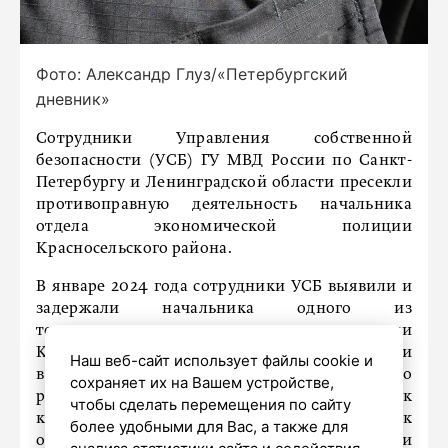
Фото: Александр Глуз/«Петербургский
дневник»
Сотрудники Управления собственной
безопасности (УСБ) ГУ МВД России по Санкт-
Петербургу и Ленинградской области пресекли
противоправную деятельность начальника
отдела экономической полиции
Красносельского района.
В январе 2024 года сотрудники УСБ выявили и
задержали начальника одного из
территориальных отделов полиции
Красносельского района при получении взятки
Наш веб-сайт использует файлы cookie и
в размере 195 тысяч рублей. В ходе дальнейшего
сохраняет их на Вашем устройстве,
расследования было установлено, что к
чтобы сделать перемещения по сайту
коррупционной схеме причастен начальник
более удобными для Вас, а также для
отдела экономической полиции