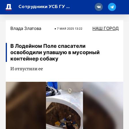
18
Сотрудники УСБ ГУ МВД пресекли коррупционную деятельность в районной полиции
Влада Златова
НАШ ГОРОД
7 МАЯ 2025 13:22
В Лодейном Поле спасатели
освободили упавшую в мусорный
контейнер собаку
И отпустили ее