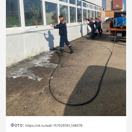
Фото:
https://vk.ru/wall-157028191_148076