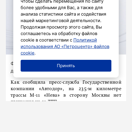
чтобы сделать перемещения по сайту
более удобными для Вас, а также для
анализа статистики сайта и содействия
нашей маркетинговой деятельности.
Продолжая просмотр этого сайта, Вы
соглашаетесь на обработку файлов
cookie в соответствии с
Политикой
использования АО «Петроцентр» файлов
cookie
.
Фото: Александр Глуз/«Петербургский
Принять
дневник»
Как сообщила пресс-служба Государственной
компании «Автодор», на 235-м километре
трассы М-11 «Нева» в сторону Москвы нет
движения из-за ДТП.
«Из-за ДТП нет движения на 235-м километре
трассы «Нева» в сторону Москвы. Организован
съезд на трассу М-10 на 258-м километре трассы