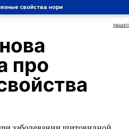
езные свойства нори
ОБЩЕС
нова
а про
свойства
 при заболевании щитовидной