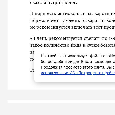
сказала нутрициолог.
В нори есть антиоксиданты, каротин
нормализует уровень сахара и хо
не рекомендуется включать этот прод
«В день рекомендуется съедать до 10
Такое количество йода в сутки безопа
заболевания щитовидной железы, упо
Наш веб-сайт использует файлы cookie
пояснила диетолог.
более удобными для Вас, а также для 
Продолжая просмотр этого сайта, Вы с
Ранее Панова
рассказала
про опасност
использования АО «Петроцентр» файло
Антон Качалов
14 АПРЕЛЯ 2025 07:28