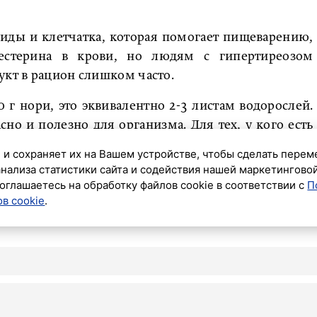
оиды и клетчатка, которая помогает пищеварению,
лестерина в крови, но людям с гипертиреозом
укт в рацион слишком часто.
0 г нори, это эквивалентно 2-3 листам водорослей.
сно и полезно для организма. Для тех, у кого есть
требление нори в большом количестве опасно», –
 и сохраняет их на Вашем устройстве, чтобы сделать перем
анализа статистики сайта и содействия нашей маркетингово
оглашаетесь на обработку файлов cookie в соответствии с
П
ь протеиновых батончиков.
в cookie
.
ОБЩЕС