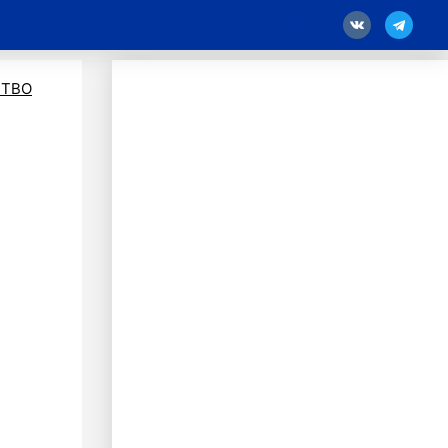
18
ТВО