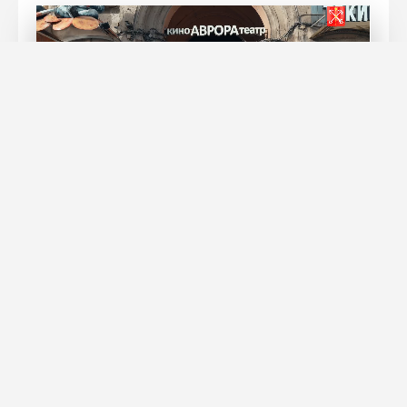
Виталий Арсеньев, Евгений Юзвик/
«Петербургский дневник»
НАШ ГОРОД
В Петербурге ограничат дорожное
движение в Выборгском,
Красногвардейском и во
Фрунзенском районах