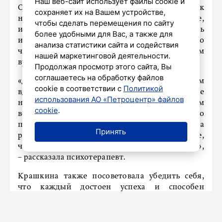
Наш веб-сайт использует файлы cookie и
Она советует воспринимать понедельник как
сохраняет их на Вашем устройстве,
новый старт: возможность начать что-то новое,
чтобы сделать перемещения по сайту
изменить привычки или реализовать
более удобными для Вас, а также для
интересные идеи. Можно напоминать себе, что
анализа статистики сайта и содействия
что именно человек сам управляет своим
нашей маркетинговой деятельности.
временем.
Продолжая просмотр этого сайта, Вы
соглашаетесь на обработку файлов
«Даже понедельник может стать временем
cookie в соответствии с
Политикой
вдохновения и прогресса. Установите
использования АО «Петроцентр» файлов
намерение быть открытым к новым
cookie
.
возможностям и взаимодействиям. Это
поможет создать позитивную атмосферу на
Принять
работе и дома. Выбирайте позитив: помните,
что ваше настроение зависит от ваших мыслей»,
– рассказала психотерапевт.
Крашкина также посоветовала убедить себя,
что каждый достоен успеха и способен
справляться с любыми вызовами недели. Когда
человек осознает, что понедельник – это просто
еще один день, наполненный возможностями, а