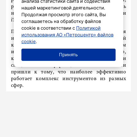
развиваться в сторону большей комплексности,
анализа статистики сайта и содействия
рассказал в интервью
РИАМО
руководитель
нашей маркетинговой деятельности.
направления информационной безопасности
Продолжая просмотр этого сайта, Вы
iTPROTECT Кай Михайлов.
соглашаетесь на обработку файлов
cookie в соответствии с
Политикой
По его словам, на заре развития
использования АО «Петроцентр» файлов
информационных технологий
cookie
.
киберпреступность была синонимом
инструментального взлома. Довольно быстро,
Принять
как и в других сферах, злоумышленники и
специалисты информационной безопасности
пришли к тому, что наиболее эффективно
работает комплекс инструментов из разных
сфер.
По мнению специалиста, будут появляться
новые уязвимости, новые схемы
мошенничества, злоумышленники будут
подстраиваться под новые резонансные темы,
технологии, приложения, вплоть до
виртуальной реальности и дипфейков.