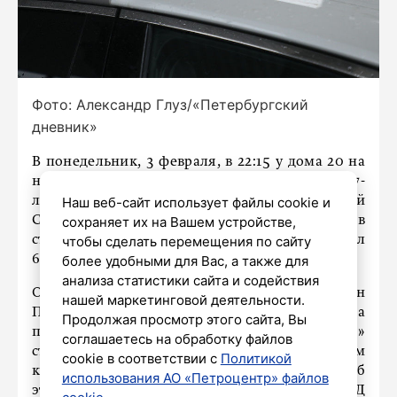
Фото: Александр Глуз/«Петербургский
дневник»
В понедельник, 3 февраля, в 22:15 у дома 20 на
набережной Обводного канала в Петербурге 27-
летний водитель автомобиля «Хёндай
Наш веб-сайт использует файлы cookie и
Солярис», двигавшийся по третьей полосе в
сохраняет их на Вашем устройстве,
сторону проспекта Обуховской Обороны, сбил
чтобы сделать перемещения по сайту
62-летнего мужчину.
более удобными для Вас, а также для
анализа статистики сайта и содействия
Он вышел из своего автомобиля «Фольксваген
нашей маркетинговой деятельности.
Пассат», который был припаркован из-за
Продолжая просмотр этого сайта, Вы
поломки. После наезда на него «Хёндай»
соглашаетесь на обработку файлов
столкнулся с автомобилем БМВ Х6, за рулем
cookie в соответствии с
Политикой
которого находился 57-летний водитель. Об
использования АО «Петроцентр» файлов
этом сообщили в телеграм-канале ГУ МВД