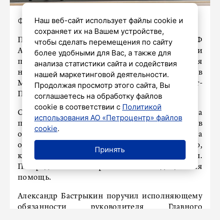
Наш веб-сайт использует файлы cookie и
Фото:
https://vk.com/alexander_bastrikin
сохраняет их на Вашем устройстве,
Председатель Следственного комитета РФ
чтобы сделать перемещения по сайту
Александр Бастрыкин поручил провести
более удобными для Вас, а также для
проверку по факту предоставления
анализа статистики сайта и содействия
небезопасных транспортных услуг в
нашей маркетинговой деятельности.
Московском и Кировском районах Санкт-
Продолжая просмотр этого сайта, Вы
Петербурга.
соглашаетесь на обработку файлов
cookie в соответствии с
Политикой
Согласно информации, две жительницы города
использования АО «Петроцентр» файлов
получили химические ожоги после поездки в
cookie
.
общественном транспорте. Причиной стала
оставшаяся на сиденьях жидкость с щелочью,
Принять
которую пролили другие пассажиры.
Пострадавшим потребовалась медицинская
помощь.
Александр Бастрыкин поручил исполняющему
обязанности руководителя Главного
следственного управления Следственного