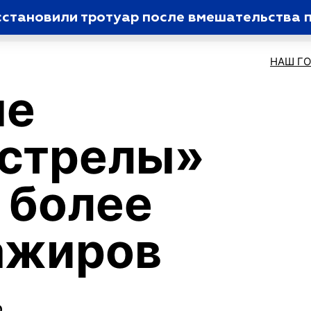
сстановили тротуар после вмешательства 
НАШ Г
ые
стрелы»
 более
ажиров
о