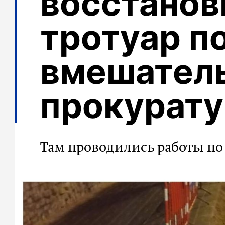
восстанов
тротуар п
вмешател
прокурат
Там проводились работы по