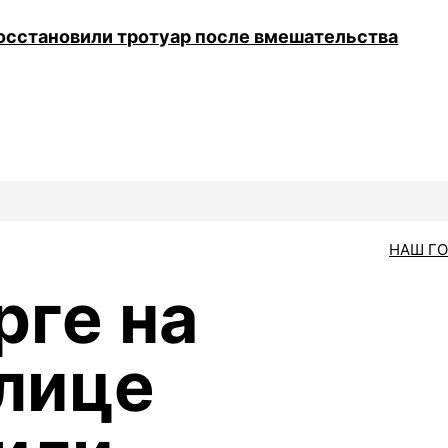
восстановили тротуар после вмешательства
НАШ Г
рге на
лице