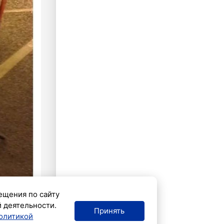
ещения по сайту
й деятельности.
Принять
олитикой