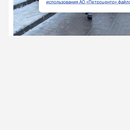
использования АО «Петроцентр» файло
Фото:
https://t.me/procspb