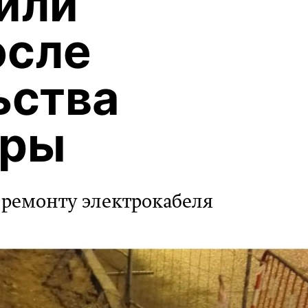
или
осле
ьства
уры
 ремонту электрокабеля