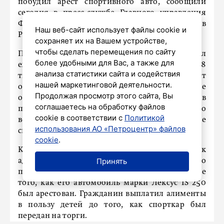
побудил арест спортивного авто, сообщили
сегодня в пресс-службе Главного управления
Федеральной службы судебных приставов
Наш веб-сайт использует файлы cookie и
России по Петербургу.
сохраняет их на Вашем устройстве,
чтобы сделать перемещения по сайту
По решению суда мужчина должен был
более удобными для Вас, а также для
ежемесячно выплачивать бывшей супруге 48
анализа статистики сайта и содействия
тысяч рублей на содержание детей, но от
нашей маркетинговой деятельности.
обязанностей уклонялся. В результате
Продолжая просмотр этого сайта, Вы
образовалась задолженность. Пристав
соглашаетесь на обработку файлов
применил комплекс мер принудительного
cookie в соответствии с
Политикой
воздействия, в том числе – ограничение
использования АО «Петроцентр» файлов
спецправа.
cookie
.
Кроме того, гражданина привлекли к
Принять
административной ответственности, однако
погасить долг мужчина решил только после
того, как его автомобиль марки Лексус IS 250
был арестован. Гражданин выплатил алименты
в пользу детей до того, как спорткар был
передан на торги.