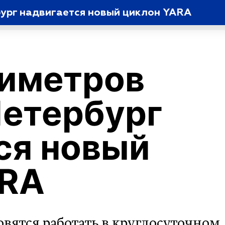
рбург надвигается новый циклон YARA
тиметров
Петербург
ся новый
ARA
ятся работать в круглосуточном