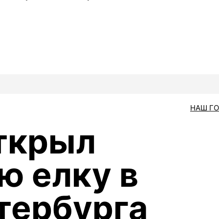
НАШ Г
ткрыл
ю елку в
тербурга