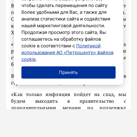
чтобы сделать перемещения по сайту
В России не будут развивать ипотеку за счет
более удобными для Вас, а также для
господдержки, пока инфляция не охладится.
анализа статистики сайта и содействия
Об этом на XXV Международном жилищном
нашей маркетинговой деятельности.
конгрессе заявил вице-премьер РФ Марат
Продолжая просмотр этого сайта, Вы
Хуснуллин.
соглашаетесь на обработку файлов
«Пока инфляция не охладится, ипотека
cookie в соответствии с
Политикой
развиваться, дополнительными мерами
использования АО «Петроцентр» файлов
стимулироваться со стороны государства не
cookie
.
будет», – сказал он.
Принять
Вице-премьер также отметил, что инфляция в
строительстве выше, чем по стране.
«Как только инфляция пойдет на спад, мы
будем выходить в правительство с
дополнительными мерами по поддержке
ипотеки. Возможно, это будет улучшение
ситуации по льготной ипотеке», – добавил
Хуснуллин.