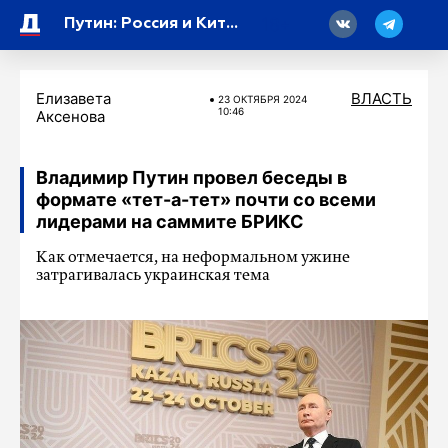
18
Путин: Россия и Китай успешно реализуют совместные проекты в сферах транспорта, энергетики и сельского хозяйства
Елизавета
ВЛАСТЬ
23 ОКТЯБРЯ 2024
10:46
Аксенова
Владимир Путин провел беседы в
формате «тет-а-тет» почти со всеми
лидерами на саммите БРИКС
Как отмечается, на неформальном ужине
затрагивалась украинская тема