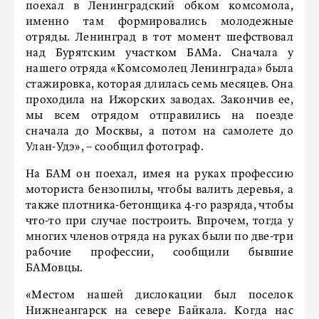
поехал в Ленинградский обком комсомола,
именно там формировались молодежные
отряды. Ленинград в тот момент шефствовал
над Бурятским участком БАМа. Сначала у
нашего отряда «Комсомолец Ленинграда» была
стажировка, которая длилась семь месяцев. Она
проходила на Ижорских заводах. Закончив ее,
мы всем отрядом отправились на поезде
сначала до Москвы, а потом на самолете до
Улан-Удэ», – сообщил фотограф.
На БАМ он поехал, имея на руках профессию
моториста бензопилы, чтобы валить деревья, а
также плотника-бетонщика 4-го разряда, чтобы
что-то при случае построить. Впрочем, тогда у
многих членов отряда на руках были по две-три
рабочие профессии, сообщили бывшие
БАМовцы.
«Местом нашей дислокации был поселок
Нижнеангарск на севере Байкала. Когда нас