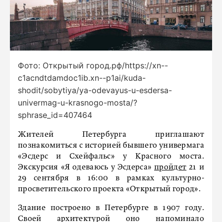
Фото: Открытый город.рф/https://xn--
c1acndtdamdoc1ib.xn--p1ai/kuda-
shodit/sobytiya/ya-odevayus-u-esdersa-
univermag-u-krasnogo-mosta/?
sphrase_id=407464
Жителей Петербурга приглашают
познакомиться с историей бывшего универмага
«Эсдерс и Схейфальс» у Красного моста.
Экскурсия «Я одеваюсь у Эсдерса»
пройдет
21 и
29 сентября в 16:00 в рамках культурно-
просветительского проекта «Открытый город».
Здание построено в Петербурге в 1907 году.
Своей архитектурой оно напоминало