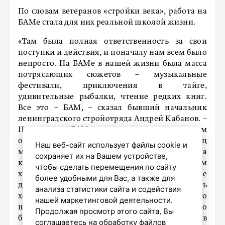
По словам ветеранов «стройки века», работа на
БАМе стала для них реальной школой жизни.
«Там была полная ответственность за свои
поступки и действия, и поначалу нам всем было
непросто. На БАМе в нашей жизни была масса
потрясающих сюжетов – музыкальные
фестивали, приключения в тайге,
удивительные рыбалки, чтение редких книг.
Все это – БАМ, – сказал бывший начальник
ленинградского стройотряда Андрей Кабанов. –
Платили на БАМе нам по советским меркам
очень хорошо, только по 250 рублей в месяц
Наш веб-сайт использует файлы cookie и
многие из нас откладывали на машины или на
сохраняет их на Вашем устройстве,
кооперативные квартиры. При этом нам
чтобы сделать перемещения по сайту
хватало и на все остальное, чтобы жить на БАМе
более удобными для Вас, а также для
достойно. Снабжение там было очень
анализа статистики сайта и содействия
хорошее – в местных магазинах был довольно
нашей маркетинговой деятельности.
широкий выбор продуктов. Там всегда можно
Продолжая просмотр этого сайта, Вы
было найти продукты из соцстран, которые в
соглашаетесь на обработку файлов