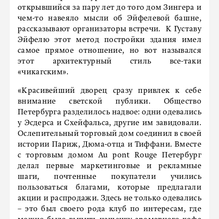
открывшийся за пару лет до того дом Зингера и
чем-то навеяло мысли об Эйфелевой башне,
рассказывают организаторы встречи. К Густаву
Эйфелю этот метод постройки здания имел
самое прямое отношение, но вот назывался
этот архитектурный стиль все-таки
«чикагским».
«Красивейший дворец сразу привлек к себе
внимание светской публики. Общество
Петербурга разделилось надвое: одни одевались
у Эсдерса и Схейфальса, другие им завидовали.
Ослепительный торговый дом соединил в своей
истории Париж, Дюма-отца и Тиффани. Вместе
с торговым домом Au pont Rouge Петербург
делал первые маркетинговые и рекламные
шаги, почтенные покупатели учились
пользоваться благами, которые предлагали
акции и распродажи. Здесь не только одевались
– это был своего рода клуб по интересам, где