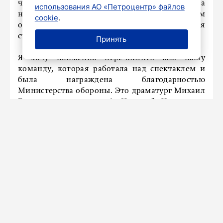
чувствовали, что люди вокруг – с ними. Что за
использования АО «Петроцентр» файлов
них молятся, в них верят, их ждут. Сейчас нам
cookie
.
остро необходимо это ощущение единения
страны.
Принять
Я хочу поименно перечислить всю нашу
команду, которая работала над спектаклем и
была награждена благодарностью
Министерства обороны. Это драматург Михаил
Гришкеев и сценограф Николай Чернышев,
композитор Андрей Федоськин и художник по
свету Сергей Крылов. Это актёры: Роман Лесик,
Лариса Ребрий, Николай Качура, Инесса
Талашкевич, Павел Авдеев, Евгений Нестеров,
Александр Петряев, Сергей Даданов, Степан
Мамойкин, Евгения Камбалина. Конечно, это
автор «Ополченского романса» – Захар
Прилепин. И отдельно хочу поблагодарить
директора нашего театра Ирину Куцую – без
поддержки директора режиссёру трудно.