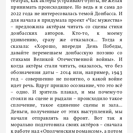
театрах, как актёры устраивают бунты, не желая
принимать происходящее. Но ведь я и сама до
2022 года не интересовалась темой Донбасса. И
для начала я придумала проект «Час мужества»
– предложила актёрам читать со сцены стихи
донбасских авторов. Кто-то, к моему
удивлению, сразу же отказался... Тогда я
сказала: «Хорошо, впереди День Победы,
давайте перемешаем донбасскую поэзию со
стихами Великой Отечественной войны». И
когда актёры стали читать, оказалось, что без
обозначения даты – 2014 или, например, 1943
год – совершенно не понятно, о какой войне
идет речь. Вдруг пришло осознание, что это всё
– одно. И зритель плакал, и мы почему-то
стояли на сцене и рыдали – происходило такое
сплочение, такое единение сцены и зала...
Деньги, полученные от этих выступлений, мы
начали отправлять на фронт. Вот так я
морально подготовила своих актёров – сначала
к работе над «Ополченским романсом», а потом