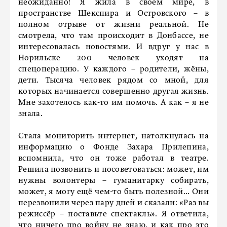
неожиданно! Я жила в своем мире, в
пространстве Шекспира и Островского – в
полном отрыве от жизни реальной. Не
смотрела, что там происходит в Донбассе, не
интересовалась новостями. И вдруг у нас в
Норильске 200 человек уходят на
спецоперацию. У каждого – родители, жёны,
дети. Тысяча человек рядом со мной, для
которых начинается совершенно другая жизнь.
Мне захотелось как-то им помочь. А как – я не
знала.
Стала мониторить интернет, натолкнулась на
информацию о Фонде Захара Прилепина,
вспомнила, что он тоже работал в театре.
Решила позвонить и посоветоваться: может, им
нужны волонтеры – гуманитарку собирать,
может, я могу ещё чем-то быть полезной... Они
перезвонили через пару дней и сказали: «Раз вы
режиссёр – поставьте спектакль». Я ответила,
что ничего про войну не знаю, и как про это