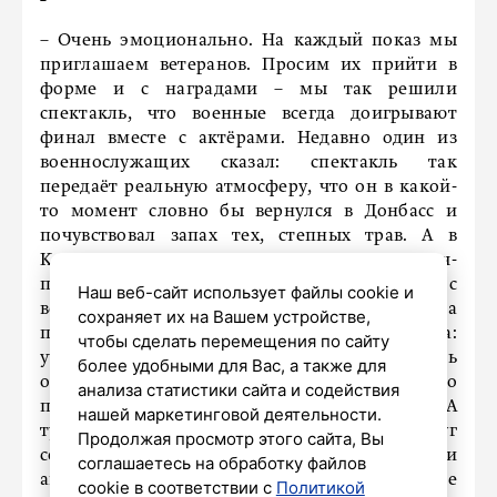
– Очень эмоционально. На каждый показ мы
приглашаем ветеранов. Просим их прийти в
форме и с наградами – мы так решили
спектакль, что военные всегда доигрывают
финал вместе с актёрами. Недавно один из
военнослужащих сказал: спектакль так
передаёт реальную атмосферу, что он в какой-
то момент словно бы вернулся в Донбасс и
почувствовал запах тех, степных трав. А в
Красноярске к нам на спектакль пришла врач-
психотерапевт, которая уже 27 лет работает с
Наш веб-сайт использует файлы cookie и
ветеранами военных конфликтов. Она
сохраняет их на Вашем устройстве,
призналась, что раньше была уверена:
чтобы сделать перемещения по сайту
участников боевых действий нужно отвлекать
более удобными для Вас, а также для
от того, что они пережили, в театре им нужно
анализа статистики сайта и содействия
показывать что-то спокойное, нейтральное... А
нашей маркетинговой деятельности.
тут она была потрясена – спектакль вдруг
Продолжая просмотр этого сайта, Вы
соединил в одно целое зрительный зал и
соглашаетесь на обработку файлов
актёров, гражданских и военных. И военные
cookie в соответствии с
Политикой