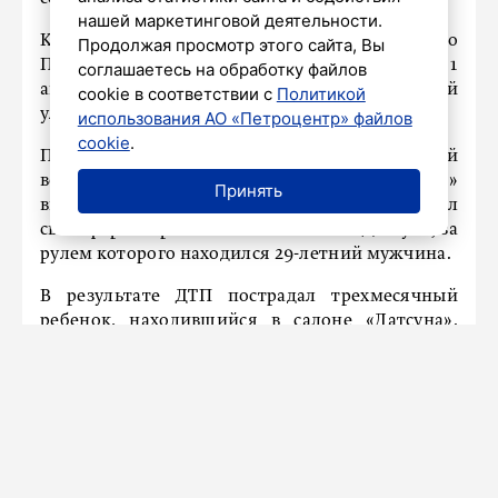
нашей маркетинговой деятельности.
Как сообщает пресс-служба ГУ МВД по
Продолжая просмотр этого сайта, Вы
Петербургу и Ленобласти, авария произошла 1
соглашаетесь на обработку файлов
апреля около 16:45 у дома 38 по Благодатной
cookie в соответствии с
Политикой
улице.
использования АО «Петроцентр» файлов
cookie
.
По предварительным данным, 21-летний
водитель автомобиля «Фольксваген Поло»
Принять
выехал на перекресток на красный сигнал
светофора и врезался в автомобиль «Датсун», за
рулем которого находился 29-летний мужчина.
В результате ДТП пострадал трехмесячный
ребенок, находившийся в салоне «Датсуна».
Малыша госпитализировали в больницу с
черепно-мозговой травмой в состоянии
средней степени тяжести. По факту
случившегося проводится проверка.
Напомним, ранее мы писали о том, что
на
севере Петербурга в ДТП с внедорожником