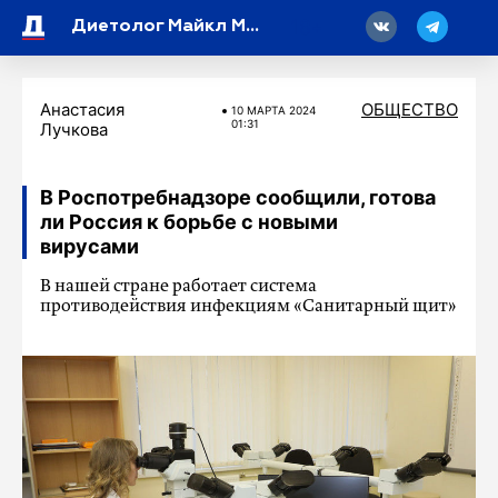
18
Диетолог Майкл Мосли открыл секрет, что «яркие» продукты продлевают жизнь
Анастасия
ОБЩЕСТВО
10 МАРТA 2024
01:31
Лучкова
В Роспотребнадзоре сообщили, готова
ли Россия к борьбе с новыми
вирусами
В нашей стране работает система
противодействия инфекциям «Санитарный щит»