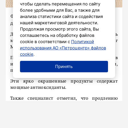
чтобы сделать перемещения по сайту
более удобными для Вас, а также для
Фото: Александр Глуз / «Петербургский
анализа статистики сайта и содействия
нашей маркетинговой деятельности.
дневник»
Продолжая просмотр этого сайта, Вы
Для того, чтобы жить долго, необходимо есть
соглашаетесь на обработку файлов
много «ярких» продуктов, уверен диетолог
cookie в соответствии с
Политикой
Майкл Мосли.
использования АО «Петроцентр» файлов
cookie
.
По его словам, которые приводит Daily Mail, в
их число входят красная рыба, креветки,
Принять
помидоры, фиолетовая капуста и картофель.
Эти ярко окрашенные продукты содержат
мощные антиоксиданты.
Также специалист отметил, что продлению
срока жизни способствует и ограничение
калорийности рациона.
Напомним
, ранее врач-эндокринолог Зухра