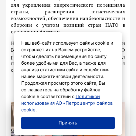
для укрепления энергетического потенциала
страны, расширения логистических
возможностей, обеспечения нацбезопасности и
обороны с учетом позиций стран НАТО в
отношении Арктики.
Наш веб-сайт использует файлы cookie и
Напомним, в конце 2023 года президент России
сохраняет их на Вашем устройстве,
Владимир Путин обсудил с Совбезом РФ
чтобы сделать перемещения по сайту
развитие Арктики и Севморпути и дал ряд
более удобными для Вас, а также для
поручений, среди которых – популяризация
анализа статистики сайта и содействия
освоения северного региона среди молодежи.
нашей маркетинговой деятельности.
Продолжая просмотр этого сайта, Вы
соглашаетесь на обработку файлов
cookie в соответствии с
Политикой
использования АО «Петроцентр» файлов
cookie
.
Принять