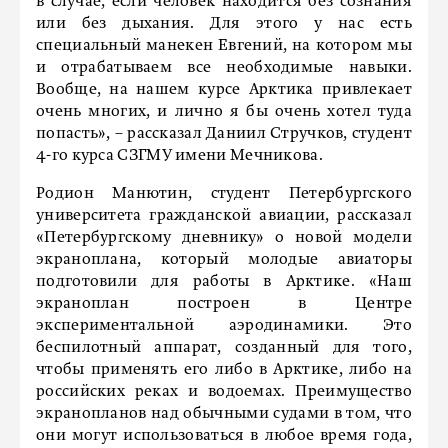
в случае, если человек находится без сознания
или без дыхания. Для этого у нас есть
специальный манекен Евгений, на котором мы
и отрабатываем все необходимые навыки.
Вообще, на нашем курсе Арктика привлекает
очень многих, и лично я бы очень хотел туда
попасть», – рассказал Даниил Стручков, студент
4-го курса СЗГМУ имени Мечникова.
Родион Манютин, студент Петербургского
университета гражданской авиации, рассказал
«Петербургскому дневнику» о новой модели
экраноплана, который молодые авиаторы
подготовили для работы в Арктике. «Наш
экраноплан построен в Центре
экспериментальной аэродинамики. Это
беспилотный аппарат, созданный для того,
чтобы применять его либо в Арктике, либо на
российских реках и водоемах. Преимущество
экранопланов над обычными судами в том, что
они могут использоваться в любое время года,