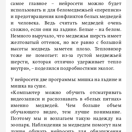
самое главное – нейросети можно будет
использовать и для беломедвежьей «переписи»
и предотвращения конфликтов белых медведей
и человека. Ведь считать медведей очень
сложно, если они на льдине. Белые – на белом.
Немного выручало, что медвежья шерсть имеет
желтоватый оттенок, но все равно с большой
высоты медведь заметен плохо. Тепловизор
тоже не помогает: из-за густой медвежьей
шерсти, которая отлично удерживает тепло
внутри», – поделился подробностями эколог.
У нейросети две программы: мишка на льдине и
мишка на суше.
«Компьютер можно обучить отсматривать
видеозаписи и распознавать в «белых пятнах»
именно медведей. Чем больше объем
обучающего видео, тем лучше понимание.
Поэтому мы и возлагаем такую надежду на
зоопарк. Наблюдения за медведем помогут нам
лучше обучать нейросеть для обнаружения