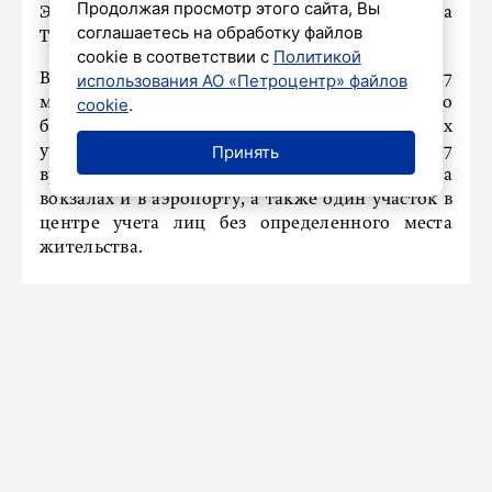
Продолжая просмотр этого сайта, Вы
Это семейный праздник», – рассказала
соглашаетесь на обработку файлов
Туголукова.
cookie в соответствии с
Политикой
Выборы президента России пройдут с 15 по 17
использования АО «Петроцентр» файлов
марта. Всего в Петербурге проголосовать можно
cookie
.
будет на 1947 постоянных избирательных
Принять
участках, дополнительно откроют 47
временных участков в медучреждениях, на
вокзалах и в аэропорту, а также один участок в
центре учета лиц без определенного места
жительства.
Ребята из Бурятии показали
национальный танец на
Всероссийском фестивале
молодежи
1 мартa 2024