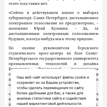
этого года также нет.
«Сейчас в действующем законе о выборах
губернатора Санкт-Петербурга дистанционное
электронное голосование не предусмотрено, –
напомнил Юрий Кузьмин. – Да, за
дистанционным электронным голосованием
будущее, и когда-нибудь мы к этому придем».
По оценке руководителя Городского
студенческого пресс-центра на базе Санкт-
Петербургского государственного университета
промышленных технологий и дизайна
Екатерины Туголуковой, традиционное
голосование бюллетенем на участке при
Наш веб-сайт использует файлы cookie и
появлении электронного голосования все равно
сохраняет их на Вашем устройстве,
останется, даже среди молодежи.
чтобы сделать перемещения по сайту
более удобными для Вас, а также для
«Я часто слышала от студентов, что для них
анализа статистики сайта и содействия
выборы – это повод встретиться с семьей и
нашей маркетинговой деятельности.
прийти всем вместе на избирательный участок.