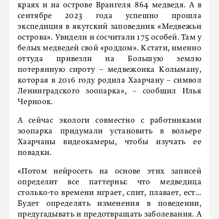
краях и на острове Врангеля 864 медведя. А в
сентябре 2023 года успешно прошла
экспедиция в якутский заповедник «Медвежьи
острова». Увидели и сосчитали 175 особей. Там у
белых медведей свой «роддом». Кстати, именно
оттуда привезли на Большую землю
потерянную сироту – медвежонка Колыману,
которая в 2016 году родила Хаарчану – символ
Ленинградского зоопарка», – сообщил Илья
Черноок.
А сейчас экологи совместно с работниками
зоопарка придумали установить в вольере
Хаарчаны видеокамеры, чтобы изучать ее
повадки.
«Потом нейросеть на основе этих записей
определит все паттерны: что медведица
столько-то времени играет, спит, плавает, ест…
Будет определять изменения в поведении,
предугадывать и предотвращать заболевания. А