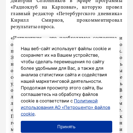
Дмитрий Солонников в эфире программы
«Радиоклуб на Карповке», которую провел
главный редактор «Петербургского дневника»
Кирилл Смирнов, прокомментировал
результаты опроса.
«Патриотизм – это необходимое состояние и
очевидный факт. Можно говорить о
Наш веб-сайт использует файлы cookie и
проявлениях его в культуре, произведениях.
сохраняет их на Вашем устройстве,
Это чувство, которое есть у людей, и сейчас оно
чтобы сделать перемещения по сайту
наиболее востребовано, оно дает возможность
более удобными для Вас, а также для
ориентироваться в тех реалиях, в которых мы
анализа статистики сайта и содействия
сейчас находимся. Такие цифры меня не
нашей маркетинговой деятельности.
удивляют. Никаких оснований не доверять
Продолжая просмотр этого сайта, Вы
опросу нет, и 5 процентов – это нормально. В
соглашаетесь на обработку файлов
любом обществе будут выпадать некоторые
cookie в соответствии с
Политикой
люди из общего контекста. Каждый под словом
использования АО «Петроцентр» файлов
«патриотизм» понимает что-то свое.
cookie
.
Патриотизм может быть и проявление любви к
городу, или в рамках нынешней ситуации он
Принять
может проявляться. И это все разные градации