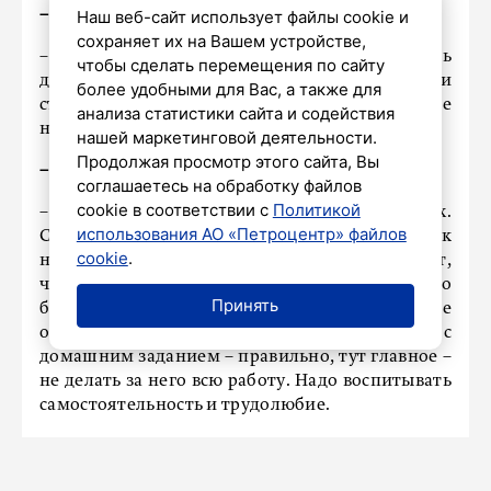
– Какой совет дадите молодым педагогам?
Наш веб-сайт использует файлы cookie и
сохраняет их на Вашем устройстве,
– Любить свою работу. А значит, принимать
чтобы сделать перемещения по сайту
детей такими, как они пришли к вам, и
более удобными для Вас, а также для
стараться сделать их лучше. Добром делать. Не
анализа статистики сайта и содействия
нотациями.
нашей маркетинговой деятельности.
Продолжая просмотр этого сайта, Вы
– А что скажете родителям?
соглашаетесь на обработку файлов
cookie в соответствии с
Политикой
– Доверяйте педагогам, верьте в них.
использования АО «Петроцентр» файлов
Старайтесь воспитать в ребенке уважение к
cookie
.
наставнику-учителю. Если ребенок чувствует,
что родители учителя поддерживают, у него
Принять
будет совершенно другое, ответственное
отношение к учебе. Помогать ребенку с
домашним заданием – правильно, тут главное –
не делать за него всю работу. Надо воспитывать
самостоятельность и трудолюбие.
ЭКСКЛЮЗИВ