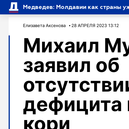
Медведев: Молдавии как страны у
Елизавета Аксенова
28 АПРЕЛЯ 2023 13:12
Михаил М
заявил об
отсутстви
дефицита 
кори