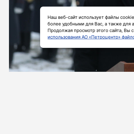
Наш веб-сайт использует файлы cookie
более удобными для Вас, а также для 
Продолжая просмотр этого сайта, Вы с
использования АО «Петроцентр» файло
Фото: Александр Глуз/«Петербургский дневни
Молдавии как страны уже нет. Об э
председателя Совета безопасности Д
По словам политика, нынешние власт