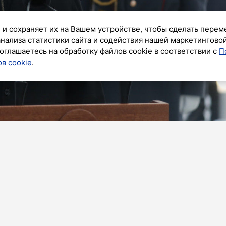
 и сохраняет их на Вашем устройстве, чтобы сделать перем
анализа статистики сайта и содействия нашей маркетингово
оглашаетесь на обработку файлов cookie в соответствии с
П
в cookie
.
к»
том в своем Telegram-канале заявил заместитель
митрий Медведев.
и Молдавии «продали» ее Румынии, поэтому вести