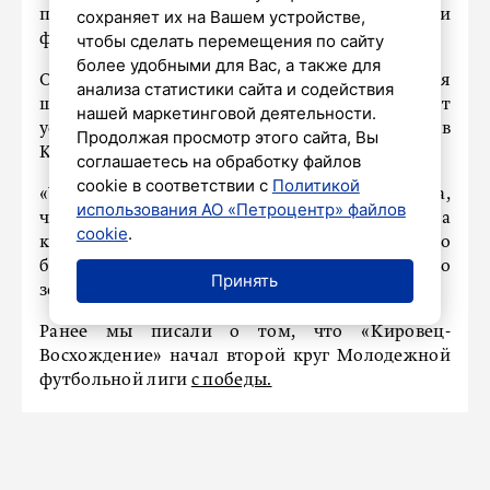
прокомментировал президент Федерации
сохраняет их на Вашем устройстве,
футбола Петербурга Александр Бельский.
чтобы сделать перемещения по сайту
более удобными для Вас, а также для
Он выразил уверенность в том, что благодаря
анализа статистики сайта и содействия
широкому выбору игроков команда сможет
нашей маркетинговой деятельности.
успешно выступать как в чемпионате, так и в
Продолжая просмотр этого сайта, Вы
Кубке.
соглашаетесь на обработку файлов
cookie в соответствии с
Политикой
«Уверен, у Сергея Семака есть два состава,
использования АО «Петроцентр» файлов
чтобы распределить силы и на чемпионат, и на
cookie
.
кубок», – отметил он и подчеркнул, что
болельщики ждут от «Зенита» не только
Принять
золотые медали, но и «золотого дубля».
Ранее мы писали о том, что «Кировец-
Восхождение» начал второй круг Молодежной
футбольной лиги
с победы.
НАШ ГОРОД