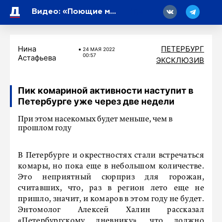
18
Видео: «Поющие мосты» вновь прозвучали ко Дню физкультурника в Петербурге
Нина
ПЕТЕРБУРГ
24 МАЯ 2022
00:57
Астафьева
ЭКСКЛЮЗИВ
Пик комариной активности наступит в
Петербурге уже через две недели
При этом насекомых будет меньше, чем в
прошлом году
В Петербурге и окрестностях стали встречаться
комары, но пока еще в небольшом количестве.
Это неприятный сюрприз для горожан,
считавших, что, раз в регион лето еще не
пришло, значит, и комаров в этом году не будет.
Энтомолог Алексей Халин рассказал
«Петербургскому дневнику», что должно