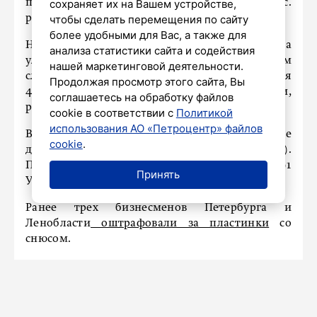
похитил ее Samsung A31 стоимостью 12,5 тыс.
сохраняет их на Вашем устройстве,
рублей.
чтобы сделать перемещения по сайту
более удобными для Вас, а также для
На следующий день, 8 августа, у дома № 9 на
анализа статистики сайта и содействия
улице Вавиловых полицейские по горячим
нашей маркетинговой деятельности.
следам задержали подозреваемого. Им оказался
Продолжая просмотр этого сайта, Вы
41-летний экспедитор транспортной компании,
соглашаетесь на обработку файлов
ранее неоднократно судимый.
cookie в соответствии с
Политикой
использования АО «Петроцентр» файлов
В отношении мужчины возбуждено уголовное
cookie
.
дело по части 1 статьи 161 УК РФ (грабеж).
Подозреваемого задержали в порядке статьи 91
Принять
УПК РФ.
Ранее трех бизнесменов Петербурга и
Ленобласти
оштрафовали за пластинки
со
снюсом.
НАШ ГОРОД