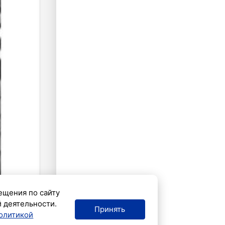
ещения по сайту
й деятельности.
Принять
олитикой