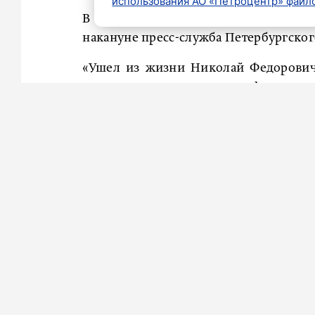
использования АО «Петроцентр» файло
В возрасте 87 лет скончался ленинг
накануне пресс-служба Петербургског
«Ушел из жизни Николай Федорович
кандидат архитектуры, профессор, 
Штиглица), заведующий кафедрой
с 1975 года», — сказано в сообщении.
Церемония прощания состоится 7 
проспекте.
Марков родился 24 апреля 1939 года 
угнан в Германию. После окончания
техникум и ЛИСИ, защитил кандид
стипендии. Преподавал в ЛИСИ и Л
училище в должности ректора.
Работы Маркова хранятся в Российск