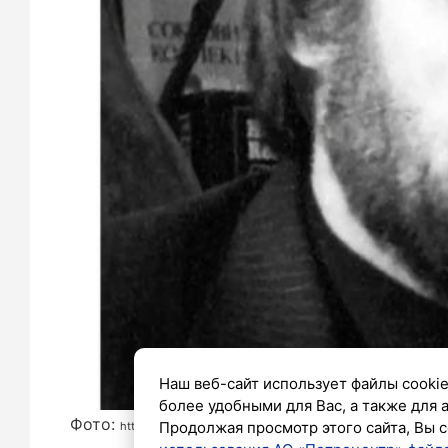
Наш веб-сайт использует файлы cookie
более удобными для Вас, а также для 
Фото:
Продолжая просмотр этого сайта, Вы с
https://vk.ru/wall-217633436_9563