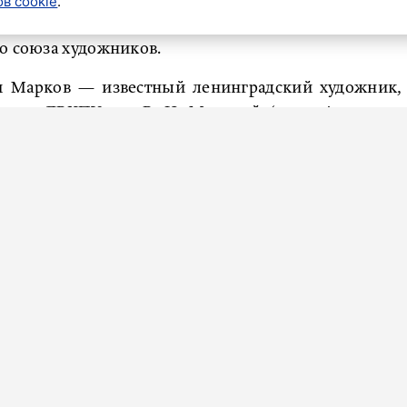
в cookie
.
радский художник Николай Марков умер, сообщила
о союза художников.
 Марков — известный ленинградский художник,
ректор ЛВХПУ им. В. И. Мухиной (ныне Академия
 рисунка ЛИСИ, член Союза художников СССР
августа в 15:30 в крематории на Шафировском
в Псковской области. Он пережил оккупацию и был
 войны Марков окончил Ленинградский сварочный
атскую диссертацию, был удостоен Ленинской
ВХПУ, в 1988-1993 годах возглавлял Мухинское
ой национальной библиотеке, Всероссийском музее