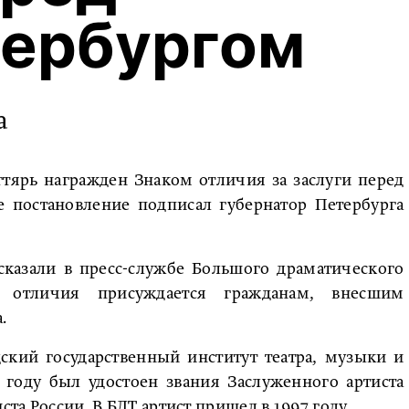
тербургом
а
тярь награжден Знаком отличия за заслуги перед
е постановление подписал губернатор Петербурга
сказали в пресс-службе Большого драматического
к отличия присуждается гражданам, внесшим
а.
ский государственный институт театра, музыки и
 году был удостоен звания Заслуженного артиста
ста России. В БДТ артист пришел в 1997 году.