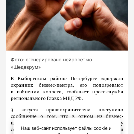
Фото: сгенерировано нейросетью
«Шедеврум»
В Выборгском районе Петербурге задержан
охранник бизнес-центра, его подозревают
в избиении коллеги, сообщает пресс-служба
регионального Главка МВД РФ.
3 августа правоохранителям поступило
сообщение о том, что в одном из бизнес-
центров на Гельсингфорсской улице между
Наш веб-сайт использует файлы cookie и
сотрудниками охранной организации случился