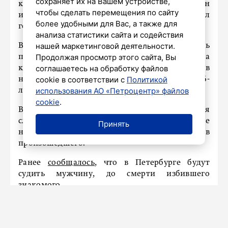
сохраняет их на Вашем устройстве,
конфликт, в результате которого один
чтобы сделать перемещения по сайту
из секьюрити получил травмы и был
более удобными для Вас, а также для
госпитализирован.
анализа статистики сайта и содействия
нашей маркетинговой деятельности.
Вскоре полицейские установили личность
Продолжая просмотр этого сайта, Вы
предполагаемого участника
соглашаетесь на обработку файлов
конфликта. 4 августа у одного из домов
cookie в соответствии с
Политикой
на Тихорецком проспекте был задержан 46-
использования АО «Петроцентр» файлов
летний сотрудник той же охранной фирмы.
cookie
.
Возбуждено уголовное дело. Сейчас проводятся
следственные действия, направленные
Принять
на установление всех обстоятельств
произошедшего.
Ранее
сообщалось
, что в Петербурге будут
судить мужчину, до смерти избившего
знакомого.
КУЛЬТУРА