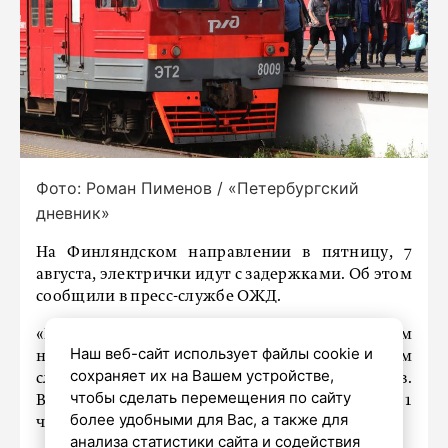
Фото: Роман Пименов / «Петербургский
дневник»
На Финляндском направлении в пятницу, 7
августа, электрички идут с задержками. Об этом
сообщили в пресс-службе ОЖД.
«В настоящее время на Финляндском
Наш веб-сайт использует файлы cookie и
направлении ОЖД по техническим причинам
сохраняет их на Вашем устройстве,
следуют с задержкой ряд пригородных поездов.
чтобы сделать перемещения по сайту
Время задержки составляет от 15 минут до 1
более удобными для Вас, а также для
часа 10 минут», – сказано в сообщении.
анализа статистики сайта и содействия