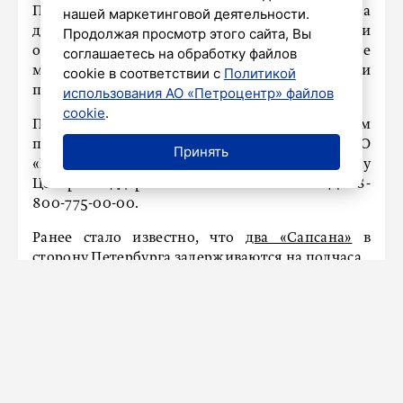
Пассажирам принесли извинения за
нашей маркетинговой деятельности.
доставленные неудобства. В компании
Продолжая просмотр этого сайта, Вы
отметили, что принимают все необходимые
соглашаетесь на обработку файлов
меры для сокращения времени задержки
cookie в соответствии с
Политикой
поездов.
использования АО «Петроцентр» файлов
cookie
.
Получить информацию можно в мобильном
приложении «РЖД Пассажирам», на сайте ОАО
Принять
«РЖД», а также по круглосуточному телефону
Центра поддержки клиентов ОАО «РЖД» 8-
800-775-00-00.
Ранее стало известно, что
два «Сапсана»
в
сторону Петербурга задерживаются на полчаса.
НАШ ГОРОД
Расписание пригородных поездов
изменилось из-за строительства
ВСМ Москва – Петербург