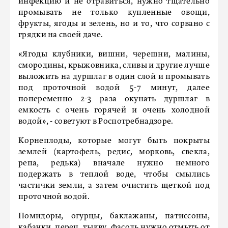
инфекцию и не отравиться, нужно тщательно
промывать не только купленные овощи,
фрукты, ягоды и зелень, но и то, что сорвано с
грядки на своей даче.
«Ягоды клубники, вишни, черешни, малины,
смородины, крыжовника, сливы и другие лучше
выложить на дуршлаг в один слой и промывать
под проточной водой 5-7 минут, далее
попеременно 2-3 раза окунать дуршлаг в
емкость с очень горячей и очень холодной
водой», - советуют в Роспотребнадзоре.
Корнеплоды, которые могут быть покрыты
землей (картофель, редис, морковь, свекла,
репа, редька) вначале нужно немного
подержать в теплой воде, чтобы смылись
частички земли, а затем очистить щеткой под
проточной водой.
Помидоры, огурцы, баклажаны, патиссоны,
кабачки, перец, тыкву, фасоль нужно отмыть от