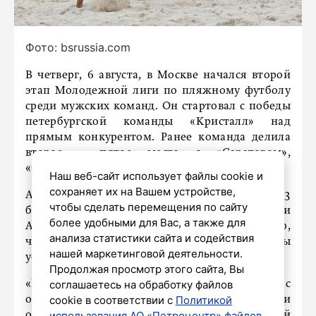
Фото: bsrussia.com
В четверг, 6 августа, в Москве начался второй
этап Молодежной лиги по пляжному футболу
среди мужских команд. Он стартовал с победы
петербургской команды «Кристалл» над
прямым конкурентом. Ранее команда делила
второе – пятое место с «Саратовом»,
«Строгино» и ЦСКА.
Наш веб-сайт использует файлы cookie и
сохраняет их на Вашем устройстве,
Армейцев «Кристалл» обыграл со счетом 7:3
чтобы сделать перемещения по сайту
благодаря дублям Кирилла Запорожана и
более удобными для Вас, а также для
Александра Иштимирова. И это несмотря на то,
анализа статистики сайта и содействия
что после первого периода петербуржцы
нашей маркетинговой деятельности.
уступали со счетом 0:2.
Продолжая просмотр этого сайта, Вы
соглашаетесь на обработку файлов
«Кристалл» остался на второй строчке с
cookie в соответствии с
Политикой
отставанием от лидера – «Локомотива» – в три
использования АО «Петроцентр» файлов
очка. Завтра состоится матч с предпоследней