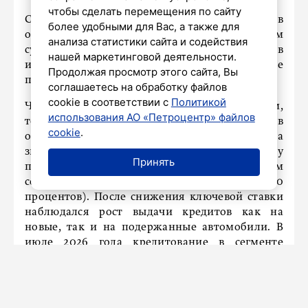
чтобы сделать перемещения по сайту
Сниженную динамику выдачи автокредитов
более удобными для Вас, а также для
они связывают с высоким показателем
анализа статистики сайта и содействия
субсидированных автокредитов, выданных в
нашей маркетинговой деятельности.
июле 2025 года, на фоне которых нынешние
Продолжая просмотр этого сайта, Вы
показатели выглядят скромнее.
соглашаетесь на обработку файлов
cookie в соответствии с
Политикой
Что касается сегмента автомобилей с пробегом,
использования АО «Петроцентр» файлов
то в прошлом году субсидирование кредитов
cookie
.
отсутствовало, а ключевая ставка была
значительно выше. Это привело к серьезному
Принять
падению объемов кредитования в этом
сегменте к уровню 2024 года (на 50-60
процентов). После снижения ключевой ставки
наблюдался рост выдачи кредитов как на
новые, так и на подержанные автомобили. В
июле 2026 года кредитование в сегменте
бывших в употреблении автомобилей
демонстрирует положительную динамику (+8
процентов в количественном выражении и +33
процента в рублевом). Однако, по мнению