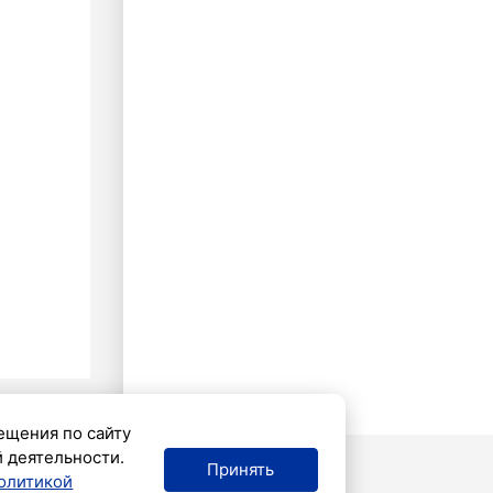
ещения по сайту
й деятельности.
Принять
олитикой