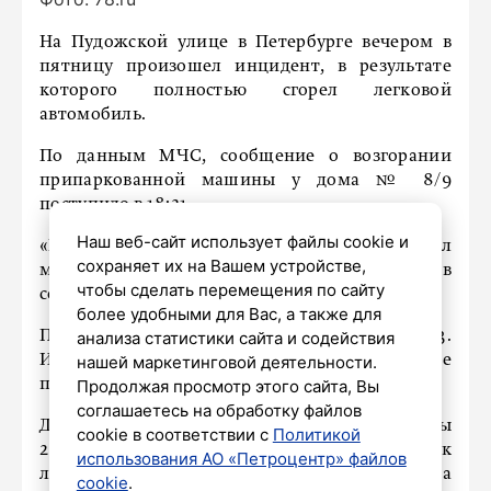
На Пудожской улице в Петербурге вечером в
пятницу произошел инцидент, в результате
которого полностью сгорел легковой
автомобиль.
По данным МЧС, сообщение о возгорании
припаркованной машины у дома № 8/9
поступило в 18:21.
Наш веб-сайт использует файлы cookie и
«В легковом автомобиле огонь охватил
сохраняет их на Вашем устройстве,
моторный отсек и салон», – сказано в
чтобы сделать перемещения по сайту
сообщении чрезвычайного ведомства.
более удобными для Вас, а также для
Пожар был успешно ликвидирован к 18:33.
анализа статистики сайта и содействия
Информация о пострадавших в результате
нашей маркетинговой деятельности.
происшествия не поступала.
Продолжая просмотр этого сайта, Вы
соглашаетесь на обработку файлов
Для тушения огня от МЧС были задействованы
cookie в соответствии с
Политикой
2 единицы специальной техники и 10 человек
использования АО «Петроцентр» файлов
личного состава. Кадрами с места
cookie
.