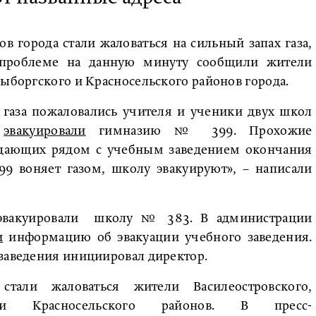
 города стали жаловаться на сильный запах газа,
 проблеме на данную минуту сообщили жители
Выборгского и Красносельского районов города.
х газа пожаловались учителя и ученики двух школ
а
эвакуировали
гимназию № 399. Прохожие
дающих рядом с учебным заведением окончания
9 воняет газом, школу эвакуируют», – написали
 эвакуировали школу № 383. В администрации
и
информацию об эвакуации учебного заведения.
 заведения инициировал директор.
тали жаловаться жители Василеостровского,
о и Красносельского районов. В пресс-