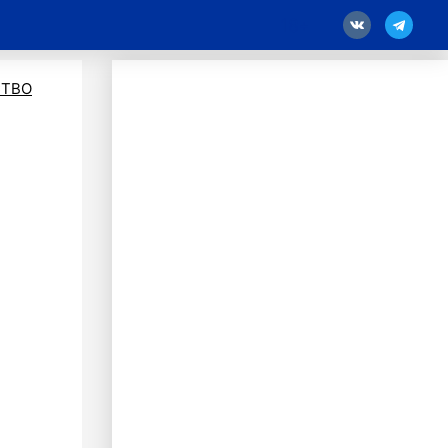
18
ТВО