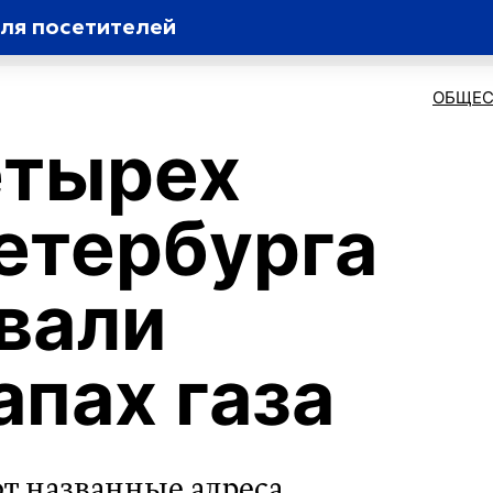
ля посетителей
ОБЩЕС
етырех
етербурга
вали
апах газа
т названные адреса