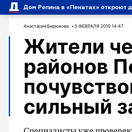
Дом Репина в «Пенатах» откроют д
Анастасия Бирюкова
5 ФЕВРАЛЯ 2019 14:47
Жители ч
районов П
почувство
сильный з
Специалисты уже проверяю