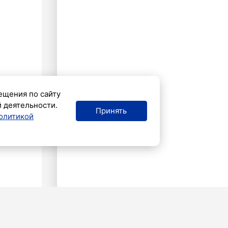
ещения по сайту
й деятельности.
Принять
олитикой