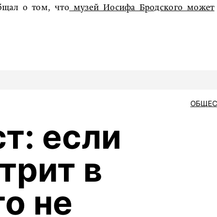
бщал о том, что
музей Иосифа Бродского может
ОБЩЕС
т: если
трит в
то не