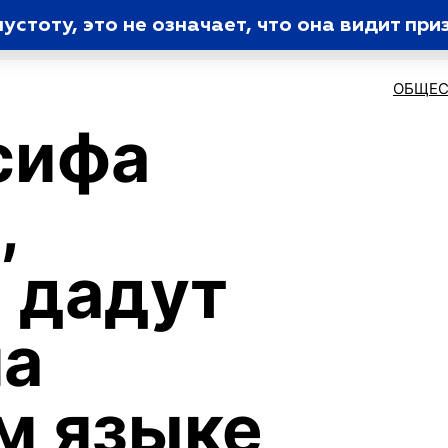
устоту, это не означает, что она видит при
ОБЩЕС
сифа
,
 дадут
на
м языке