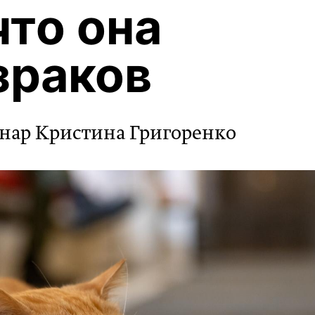
что она
зраков
инар Кристина Григоренко