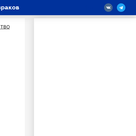
зраков
18
ТВО