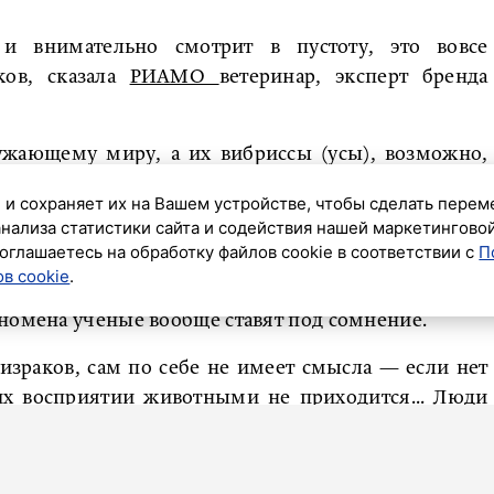
и внимательно смотрит в пустоту, это вовсе
ков, сказала
РИАМО
ветеринар, эксперт бренда
ужающему миру, а их вибриссы (усы), возможно,
 человеку. Они иногда ведут себя так, что даже
 и сохраняет их на Вашем устройстве, чтобы сделать перем
 логике... Кажется, будто питомец реагирует
анализа статистики сайта и содействия нашей маркетингово
риненко.
оглашаетесь на обработку файлов cookie в соответствии с
П
в cookie
.
идят призраков. Более того, само существование
номена ученые вообще ставят под сомнение.
израков, сам по себе не имеет смысла — если нет
 их восприятии животными не приходится... Люди
ебя странно: замирает, смотрит в пустоту, шипит
ол. И сразу возникает мысль о потустороннем», —