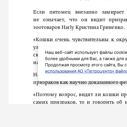
Если питомец внезапно замирает 
не означает, что он видит призра
зоотоваров Harly Кристина Гриненко.
«Кошки очень чувствительны к окр
улавливают колебания, недоступные
Наш веб-сайт использует файлы cookie
скептики начинают сомневаться в
более удобными для Вас, а также для 
на невидимые сущности», — сказала Г
Продолжая просмотр этого сайта, Вы с
использования АО «Петроцентр» файло
Наука не подтверждает, что кошки в
призраков как научно доказанного фе
«Поэтому вопрос, видят ли кошки пр
самих призраков, то и говорить об
часто замечают, что питомец ведет с
на "невидимое", обходит какой-то уг
отметила ветеринар.